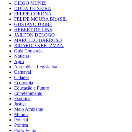
DIEGO MUNIZ
DUDA TEIXEIRA
FELIPE CORONA
FELIPE MOURA BRASIL
GUSTAVO URIBE
HEBERT DE LINS
JAILTON DELOGO
MARCELO BARROSO
RICARDO KERTZMAN
Guia Comercial
Notícias
Agro
Assembleia Legislativa
Carnaval
Cidades
Economia
Educação e Futuro
Entretenimento
Esportes
Justiça
Meio Ambiente
Mundo
Policial
Política
Porto Velho