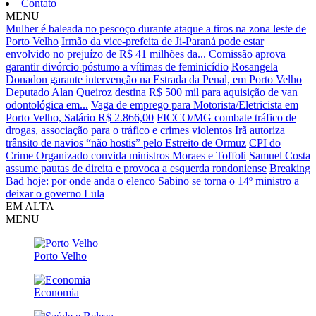
Contato
MENU
Mulher é baleada no pescoço durante ataque a tiros na zona leste de
Porto Velho
Irmão da vice-prefeita de Ji-Paraná pode estar
envolvido no prejuízo de R$ 41 milhões da...
Comissão aprova
garantir divórcio póstumo a vítimas de feminicídio
Rosangela
Donadon garante intervenção na Estrada da Penal, em Porto Velho
Deputado Alan Queiroz destina R$ 500 mil para aquisição de van
odontológica em...
Vaga de emprego para Motorista/Eletricista em
Porto Velho, Salário R$ 2.866,00
FICCO/MG combate tráfico de
drogas, associação para o tráfico e crimes violentos
Irã autoriza
trânsito de navios “não hostis” pelo Estreito de Ormuz
CPI do
Crime Organizado convida ministros Moraes e Toffoli
Samuel Costa
assume pautas de direita e provoca a esquerda rondoniense
Breaking
Bad hoje: por onde anda o elenco
Sabino se torna o 14º ministro a
deixar o governo Lula
EM ALTA
MENU
Porto Velho
Economia