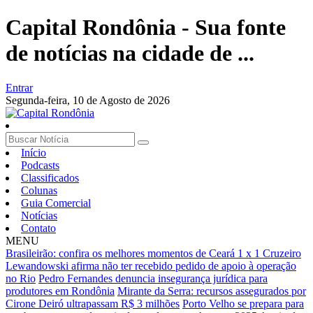
Capital Rondônia - Sua fonte
de notícias na cidade de ...
Entrar
Segunda-feira,
10 de Agosto de 2026
Início
Podcasts
Classificados
Colunas
Guia Comercial
Notícias
Contato
MENU
Brasileirão: confira os melhores momentos de Ceará 1 x 1 Cruzeiro
Lewandowski afirma não ter recebido pedido de apoio à operação
no Rio
Pedro Fernandes denuncia insegurança jurídica para
produtores em Rondônia
Mirante da Serra: recursos assegurados por
Cirone Deiró ultrapassam R$ 3 milhões
Porto Velho se prepara para