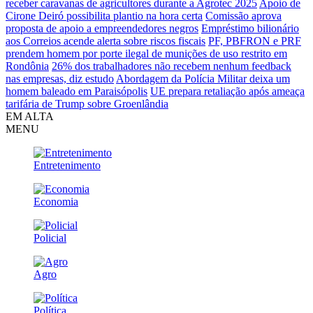
receber caravanas de agricultores durante a Agrotec 2025
Apoio de
Cirone Deiró possibilita plantio na hora certa
Comissão aprova
proposta de apoio a empreendedores negros
Empréstimo bilionário
aos Correios acende alerta sobre riscos fiscais
PF, PBFRON e PRF
prendem homem por porte ilegal de munições de uso restrito em
Rondônia
26% dos trabalhadores não recebem nenhum feedback
nas empresas, diz estudo
Abordagem da Polícia Militar deixa um
homem baleado em Paraisópolis
UE prepara retaliação após ameaça
tarifária de Trump sobre Groenlândia
EM ALTA
MENU
Entretenimento
Economia
Policial
Agro
Política