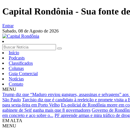
Capital Rondônia - Sua fonte de 
Entrar
Sabado,
08 de Agosto de 2026
Início
Podcasts
Classificados
Colunas
Guia Comercial
Notícias
Contato
MENU
Trump diz que “Maduro enviou gangues, assassinas e selvagens” ao
São Paulo
Tarcísio diz que é candidato à reeleição e promete visita a
para sexta-feira em Porto Velho
Ex-policial de Rondônia morre em co
gabinete de Seif ganha mais que 8 governadores
Governo de Rondônia 
em concreto e aço sobre o...
PF apreende armas e mira tráfico de dr
EM ALTA
MENU