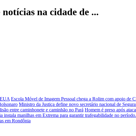
notícias na cidade de ...
s EUA
Escola Móvel de Imagem Pessoal chega a Rolim com apoio de C
 Bolsonaro
Ministro da Justiça define novo secretário nacional de Segur
lisão entre caminhonete e caminhão no Pará
Homem é preso após atacar
instala manilhas em Extrema para garantir trafegabilidade no período.
ogas em Rondônia