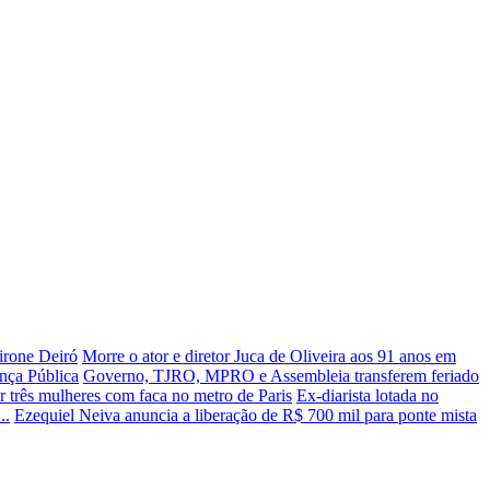
irone Deiró
Morre o ator e diretor Juca de Oliveira aos 91 anos em
ança Pública
Governo, TJRO, MPRO e Assembleia transferem feriado
 três mulheres com faca no metro de Paris
Ex-diarista lotada no
..
Ezequiel Neiva anuncia a liberação de R$ 700 mil para ponte mista