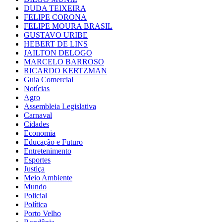
DUDA TEIXEIRA
FELIPE CORONA
FELIPE MOURA BRASIL
GUSTAVO URIBE
HEBERT DE LINS
JAILTON DELOGO
MARCELO BARROSO
RICARDO KERTZMAN
Guia Comercial
Notícias
Agro
Assembleia Legislativa
Carnaval
Cidades
Economia
Educação e Futuro
Entretenimento
Esportes
Justiça
Meio Ambiente
Mundo
Policial
Política
Porto Velho