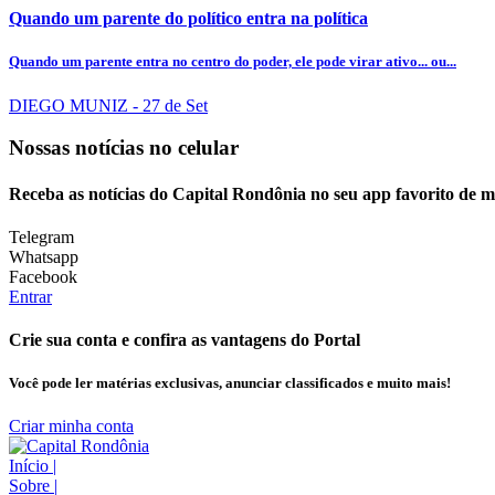
Quando um parente do político entra na política
Quando um parente entra no centro do poder, ele pode virar ativo... ou...
DIEGO MUNIZ
- 27 de Set
Nossas notícias
no celular
Receba as notícias do Capital Rondônia no seu app favorito de 
Telegram
Whatsapp
Facebook
Entrar
Crie sua conta e confira as vantagens do Portal
Você pode ler matérias exclusivas, anunciar classificados e muito mais!
Criar minha conta
Início
|
Sobre
|