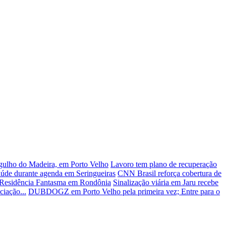
rgulho do Madeira, em Porto Velho
Lavoro tem plano de recuperação
aúde durante agenda em Seringueiras
CNN Brasil reforça cobertura de
o Residência Fantasma em Rondônia
Sinalização viária em Jaru recebe
ciação...
DUBDOGZ em Porto Velho pela primeira vez; Entre para o