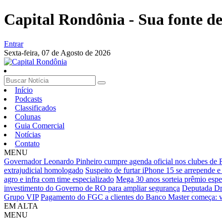
Capital Rondônia - Sua fonte de 
Entrar
Sexta-feira,
07 de Agosto de 2026
Início
Podcasts
Classificados
Colunas
Guia Comercial
Notícias
Contato
MENU
Governador Leonardo Pinheiro cumpre agenda oficial nos clubes de 
extrajudicial homologado
Suspeito de furtar iPhone 15 se arrepende e
agro e infra com time especializado
Mega 30 anos sorteia prêmio espec
investimento do Governo de RO para ampliar segurança
Deputada Dra
Grupo VIP
Pagamento do FGC a clientes do Banco Master começa: ve
EM ALTA
MENU