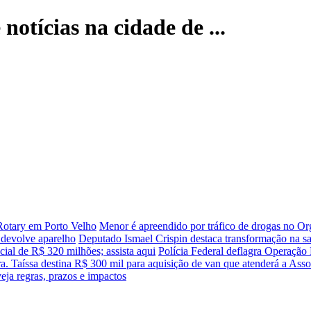
notícias na cidade de ...
Rotary em Porto Velho
Menor é apreendido por tráfico de drogas no O
 devolve aparelho
Deputado Ismael Crispin destaca transformação na s
ial de R$ 320 milhões; assista aqui
Polícia Federal deflagra Operaçã
. Taíssa destina R$ 300 mil para aquisição de van que atenderá a Asso
ja regras, prazos e impactos