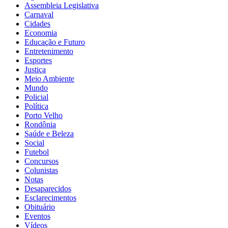
Assembleia Legislativa
Carnaval
Cidades
Economia
Educação e Futuro
Entretenimento
Esportes
Justiça
Meio Ambiente
Mundo
Policial
Política
Porto Velho
Rondônia
Saúde e Beleza
Social
Futebol
Concursos
Colunistas
Notas
Desaparecidos
Esclarecimentos
Obituário
Eventos
Vídeos