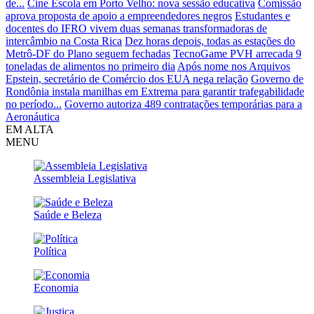
de...
Cine Escola em Porto Velho: nova sessão educativa
Comissão
aprova proposta de apoio a empreendedores negros
Estudantes e
docentes do IFRO vivem duas semanas transformadoras de
intercâmbio na Costa Rica
Dez horas depois, todas as estações do
Metrô-DF do Plano seguem fechadas
TecnoGame PVH arrecada 9
toneladas de alimentos no primeiro dia
Após nome nos Arquivos
Epstein, secretário de Comércio dos EUA nega relação
Governo de
Rondônia instala manilhas em Extrema para garantir trafegabilidade
no período...
Governo autoriza 489 contratações temporárias para a
Aeronáutica
EM ALTA
MENU
Assembleia Legislativa
Saúde e Beleza
Política
Economia