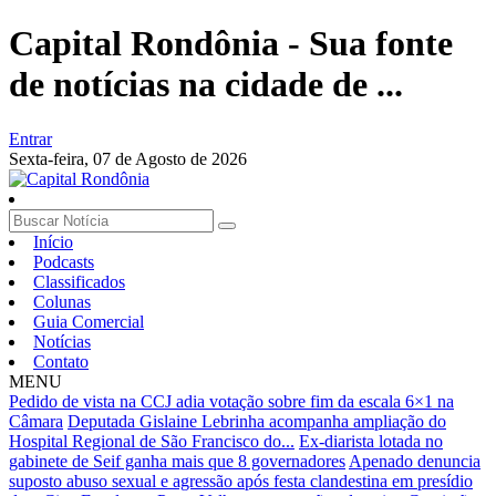
Capital Rondônia - Sua fonte
de notícias na cidade de ...
Entrar
Sexta-feira,
07 de Agosto de 2026
Início
Podcasts
Classificados
Colunas
Guia Comercial
Notícias
Contato
MENU
Pedido de vista na CCJ adia votação sobre fim da escala 6×1 na
Câmara
Deputada Gislaine Lebrinha acompanha ampliação do
Hospital Regional de São Francisco do...
Ex-diarista lotada no
gabinete de Seif ganha mais que 8 governadores
Apenado denuncia
suposto abuso sexual e agressão após festa clandestina em presídio