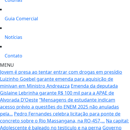
Guia Comercial
Notícias
Contato
MENU
Jovem é presa ao tentar entrar com drogas em presídio
Luizinho Goebel garante emenda para aquisição de
minivan em Ministro Andreazza
Emenda da deputada
Gislaine Lebrinha garante R$ 100 mil para a APAE de
Alvorada D’Oeste
“Mensagens de estudante indicam
acesso prévio a questões do ENEM 2025 não anuladas
pela...
Pedro Fernandes celebra licitação para ponte de
concreto sobre o Rio Massangana, na RO-457,...
Na capital:
Adolescente é baleado no testiculo e na perna
Governo