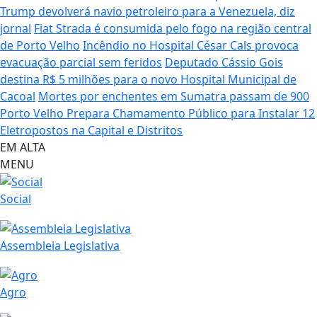
Trump devolverá navio petroleiro para a Venezuela, diz
jornal
Fiat Strada é consumida pelo fogo na região central
de Porto Velho
Incêndio no Hospital César Cals provoca
evacuação parcial sem feridos
Deputado Cássio Gois
destina R$ 5 milhões para o novo Hospital Municipal de
Cacoal
Mortes por enchentes em Sumatra passam de 900
Porto Velho Prepara Chamamento Público para Instalar 12
Eletropostos na Capital e Distritos
EM ALTA
MENU
Social
Assembleia Legislativa
Agro