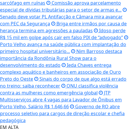
sarcófago em ruínas
Comissão aprova parcelamento
especial de dívidas tributárias para o setor de armas e...
Senado deve votar PL Antifacção e Câmara mira avançar
com PEC da Segurança
Briga entre irmãos por causa de
herança termina em agressões a pauladas
Idoso perde
R$ 15 mil em golpe após cair em falso PIX de “advogado”
Porto Velho avança na saúde pública com implantação do
primeiro hospital universitário...
Nim Barroso destaca
importância da Rondônia Rural Show para o
desenvolvimento do estado
Ieda Chaves entrega
complexo aquático e banheiros em associação de Ouro
Preto do Oeste
Sinais do corpo de que algo está errado
no treino: saiba reconhecer
ONU classifica violência
contra as mulheres como emergência global
JTP
Multisserviços abre 4 vagas para Lavador de Ônibus em
Porto Velho, Salário R$ 1.646,66
Governo de RO abre
processo seletivo para cargos de direção escolar e chefia
pedagógica
EM ALTA