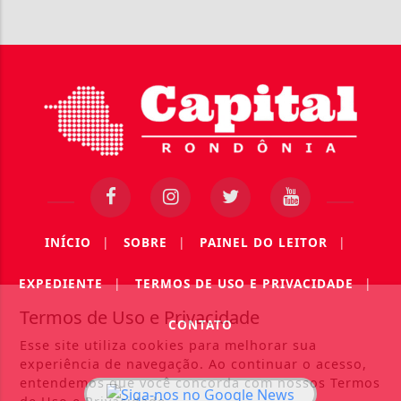
INÍCIO
|
SOBRE
|
PAINEL DO LEITOR
|
EXPEDIENTE
|
TERMOS DE USO E PRIVACIDADE
|
Termos de Uso e Privacidade
CONTATO
Esse site utiliza cookies para melhorar sua
experiência de navegação. Ao continuar o acesso,
entendemos que você concorda com nossos Termos