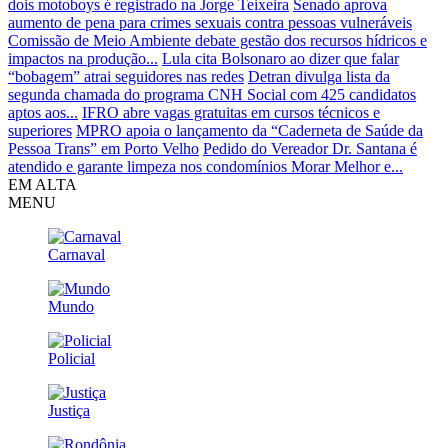
dois motoboys é registrado na Jorge Teixeira
Senado aprova
aumento de pena para crimes sexuais contra pessoas vulneráveis
Comissão de Meio Ambiente debate gestão dos recursos hídricos e
impactos na produção...
Lula cita Bolsonaro ao dizer que falar
“bobagem” atrai seguidores nas redes
Detran divulga lista da
segunda chamada do programa CNH Social com 425 candidatos
aptos aos...
IFRO abre vagas gratuitas em cursos técnicos e
superiores
MPRO apoia o lançamento da “Caderneta de Saúde da
Pessoa Trans” em Porto Velho
Pedido do Vereador Dr. Santana é
atendido e garante limpeza nos condomínios Morar Melhor e...
EM ALTA
MENU
Carnaval
Mundo
Policial
Justiça