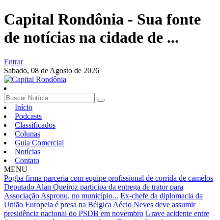
Capital Rondônia - Sua fonte
de notícias na cidade de ...
Entrar
Sabado,
08 de Agosto de 2026
Início
Podcasts
Classificados
Colunas
Guia Comercial
Notícias
Contato
MENU
Pogba firma parceria com equipe profissional de corrida de camelos
Deputado Alan Queiroz participa da entrega de trator para
Associação Aspronu, no município...
Ex-chefe da diplomacia da
União Europeia é presa na Bélgica
Aécio Neves deve assumir
presidência nacional do PSDB em novembro
Grave acidente entre