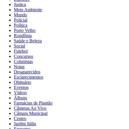
Justiça
Meio Ambiente
Mundo
Policial
Política
Porto Velho
Rondônia
Saúde e Beleza
Social
Futebol
Concursos
Colunistas
Notas
Desaparecidos
Esclarecimentos
Obituário
Eventos
Vídeos
Álbuns
Farmácias de Plantão
Câmeras Ao Vivo
Câmara Municipal
Centro
Jardim Itália
Enquetes