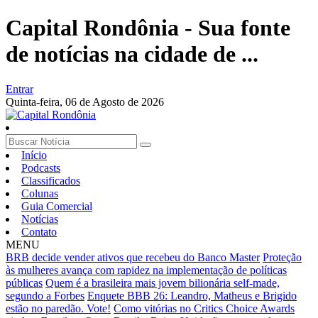
Capital Rondônia - Sua fonte
de notícias na cidade de ...
Entrar
Quinta-feira,
06 de Agosto de 2026
Início
Podcasts
Classificados
Colunas
Guia Comercial
Notícias
Contato
MENU
BRB decide vender ativos que recebeu do Banco Master
Proteção
às mulheres avança com rapidez na implementação de políticas
públicas
Quem é a brasileira mais jovem bilionária self-made,
segundo a Forbes
Enquete BBB 26: Leandro, Matheus e Brigido
estão no paredão. Vote!
Como vitórias no Critics Choice Awards