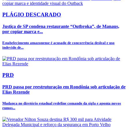
PLÁGIO DESCARADO
Justiça de SP condena restaurante “Outbroka”, de Manaus,
por copiar marca e...
Estabelecimento amazonense é acusado de concorrência desleal e uso
indevido de...
PRD
PRD passa por reestruturação em Rondônia sob articulação de
Elias Rezende
Mudança no diretório estadual redefine comando da sigla e aponta novos
rumos...