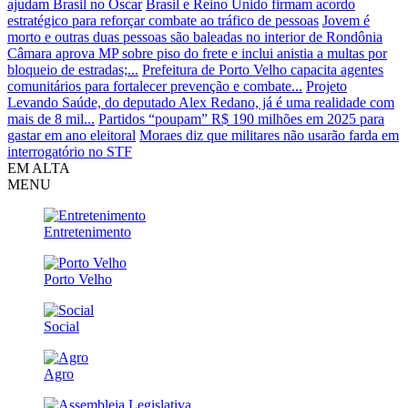
ajudam Brasil no Oscar
Brasil e Reino Unido firmam acordo
estratégico para reforçar combate ao tráfico de pessoas
Jovem é
morto e outras duas pessoas são baleadas no interior de Rondônia
Câmara aprova MP sobre piso do frete e inclui anistia a multas por
bloqueio de estradas;...
Prefeitura de Porto Velho capacita agentes
comunitários para fortalecer prevenção e combate...
Projeto
Levando Saúde, do deputado Alex Redano, já é uma realidade com
mais de 8 mil...
Partidos “poupam” R$ 190 milhões em 2025 para
gastar em ano eleitoral
Moraes diz que militares não usarão farda em
interrogatório no STF
EM ALTA
MENU
Entretenimento
Porto Velho
Social
Agro