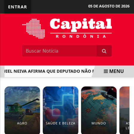
05 DE AGOSTO DE 2026
ENTRAR
MENU
IEL NEIVA AFIRMA QUE DEPUTADO NÃO ESTÁ INELEGÍVEL
EM ALTA
AGRO
SAÚDE E BELEZA
MUNDO
ASS
LEGI