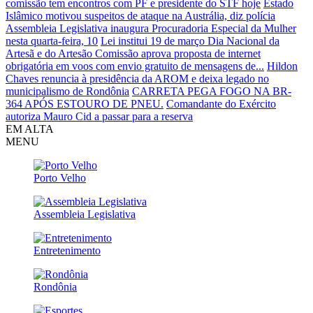
comissão tem encontros com PF e presidente do STF hoje
Estado
Islâmico motivou suspeitos de ataque na Austrália, diz polícia
Assembleia Legislativa inaugura Procuradoria Especial da Mulher
nesta quarta-feira, 10
Lei institui 19 de março Dia Nacional da
Artesã e do Artesão
Comissão aprova proposta de internet
obrigatória em voos com envio gratuito de mensagens de...
Hildon
Chaves renuncia à presidência da AROM e deixa legado no
municipalismo de Rondônia
CARRETA PEGA FOGO NA BR-
364 APÓS ESTOURO DE PNEU.
Comandante do Exército
autoriza Mauro Cid a passar para a reserva
EM ALTA
MENU
Porto Velho
Assembleia Legislativa
Entretenimento
Rondônia