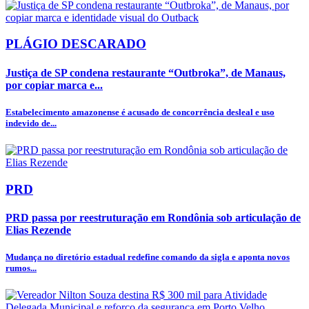
PLÁGIO DESCARADO
Justiça de SP condena restaurante “Outbroka”, de Manaus,
por copiar marca e...
Estabelecimento amazonense é acusado de concorrência desleal e uso
indevido de...
PRD
PRD passa por reestruturação em Rondônia sob articulação de
Elias Rezende
Mudança no diretório estadual redefine comando da sigla e aponta novos
rumos...