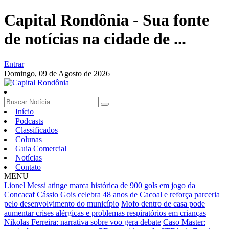
Capital Rondônia - Sua fonte
de notícias na cidade de ...
Entrar
Domingo,
09 de Agosto de 2026
Início
Podcasts
Classificados
Colunas
Guia Comercial
Notícias
Contato
MENU
Lionel Messi atinge marca histórica de 900 gols em jogo da
Concacaf
Cássio Gois celebra 48 anos de Cacoal e reforça parceria
pelo desenvolvimento do município
Mofo dentro de casa pode
aumentar crises alérgicas e problemas respiratórios em crianças
Nikolas Ferreira: narrativa sobre voo gera debate
Caso Master: