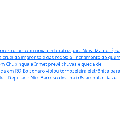
tores rurais com nova perfuratriz para Nova Mamoré
Ex-
s cruel da imprensa e das redes: o linchamento de quem
em Chupinguaia
Inmet prevê chuvas e queda de
nada em RO
Bolsonaro violou tornozeleira eletrônica para
e...
Deputado Nim Barroso destina três ambulâncias e