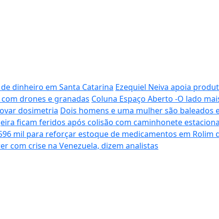
m de dinheiro em Santa Catarina
Ezequiel Neiva apoia produ
ia com drones e granadas
Coluna Espaço Aberto -O lado mai
rovar dosimetria
Dois homens e uma mulher são baleados 
geira ficam feridos após colisão com caminhonete estacio
596 mil para reforçar estoque de medicamentos em Rolim d
er com crise na Venezuela, dizem analistas