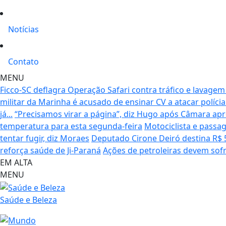
Notícias
Contato
MENU
Ficco-SC deflagra Operação Safari contra tráfico e lavage
militar da Marinha é acusado de ensinar CV a atacar políc
já...
“Precisamos virar a página”, diz Hugo após Câmara ap
temperatura para esta segunda-feira
Motociclista e passa
tentar fugir, diz Moraes
Deputado Cirone Deiró destina R$ 
reforça saúde de Ji-Paraná
Ações de petroleiras devem sofr
EM ALTA
MENU
Saúde e Beleza