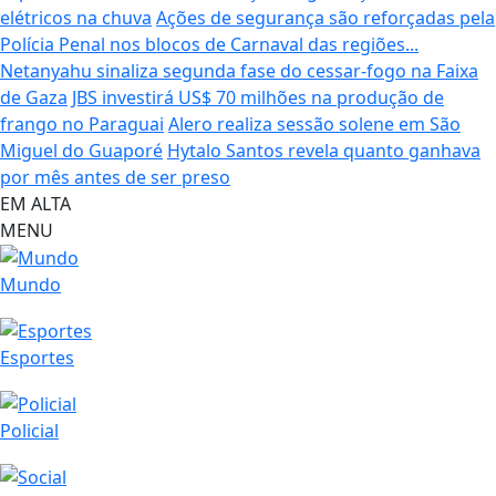
elétricos na chuva
Ações de segurança são reforçadas pela
Polícia Penal nos blocos de Carnaval das regiões...
Netanyahu sinaliza segunda fase do cessar-fogo na Faixa
de Gaza
JBS investirá US$ 70 milhões na produção de
frango no Paraguai
Alero realiza sessão solene em São
Miguel do Guaporé
Hytalo Santos revela quanto ganhava
por mês antes de ser preso
EM ALTA
MENU
Mundo
Esportes
Policial