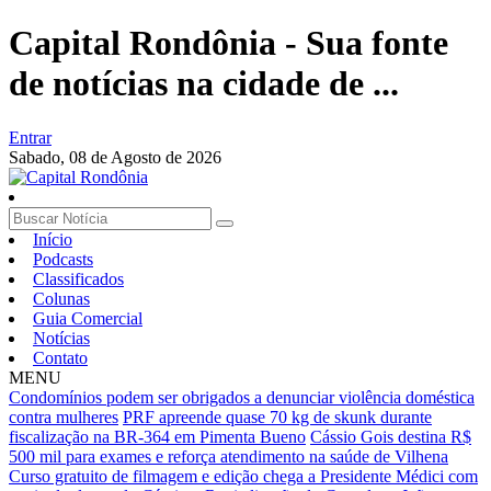
Capital Rondônia - Sua fonte
de notícias na cidade de ...
Entrar
Sabado,
08 de Agosto de 2026
Início
Podcasts
Classificados
Colunas
Guia Comercial
Notícias
Contato
MENU
Condomínios podem ser obrigados a denunciar violência doméstica
contra mulheres
PRF apreende quase 70 kg de skunk durante
fiscalização na BR-364 em Pimenta Bueno
Cássio Gois destina R$
500 mil para exames e reforça atendimento na saúde de Vilhena
Curso gratuito de filmagem e edição chega a Presidente Médici com