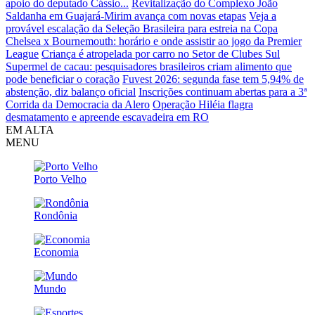
apoio do deputado Cássio...
Revitalização do Complexo João
Saldanha em Guajará-Mirim avança com novas etapas
Veja a
provável escalação da Seleção Brasileira para estreia na Copa
Chelsea x Bournemouth: horário e onde assistir ao jogo da Premier
League
Criança é atropelada por carro no Setor de Clubes Sul
Supermel de cacau: pesquisadores brasileiros criam alimento que
pode beneficiar o coração
Fuvest 2026: segunda fase tem 5,94% de
abstenção, diz balanço oficial
Inscrições continuam abertas para a 3ª
Corrida da Democracia da Alero
Operação Hiléia flagra
desmatamento e apreende escavadeira em RO
EM ALTA
MENU
Porto Velho
Rondônia
Economia
Mundo