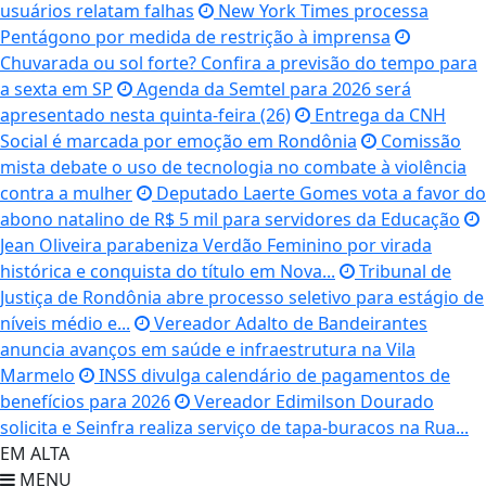
usuários relatam falhas
New York Times processa
Pentágono por medida de restrição à imprensa
Chuvarada ou sol forte? Confira a previsão do tempo para
a sexta em SP
Agenda da Semtel para 2026 será
apresentado nesta quinta-feira (26)
Entrega da CNH
Social é marcada por emoção em Rondônia
Comissão
mista debate o uso de tecnologia no combate à violência
contra a mulher
Deputado Laerte Gomes vota a favor do
abono natalino de R$ 5 mil para servidores da Educação
Jean Oliveira parabeniza Verdão Feminino por virada
histórica e conquista do título em Nova...
Tribunal de
Justiça de Rondônia abre processo seletivo para estágio de
níveis médio e...
Vereador Adalto de Bandeirantes
anuncia avanços em saúde e infraestrutura na Vila
Marmelo
INSS divulga calendário de pagamentos de
benefícios para 2026
Vereador Edimilson Dourado
solicita e Seinfra realiza serviço de tapa-buracos na Rua...
EM ALTA
MENU