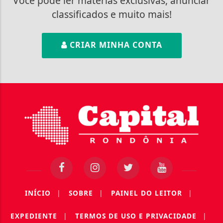
Você pode ler matérias exclusivas, anunciar
classificados e muito mais!
CRIAR MINHA CONTA
INÍCIO
|
SOBRE
|
PAINEL DO LEITOR
|
EXPEDIENTE
|
TERMOS DE USO E PRIVACIDADE
|