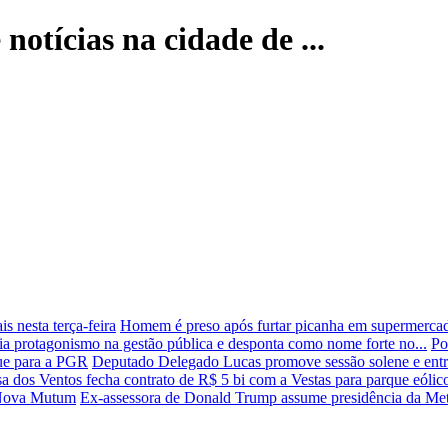
notícias na cidade de ...
s nesta terça-feira
Homem é preso após furtar picanha em supermercad
lia protagonismo na gestão pública e desponta como nome forte no...
Po
gue para a PGR
Deputado Delegado Lucas promove sessão solene e entreg
a dos Ventos fecha contrato de R$ 5 bi com a Vestas para parque eólic
 Nova Mutum
Ex-assessora de Donald Trump assume presidência da Me