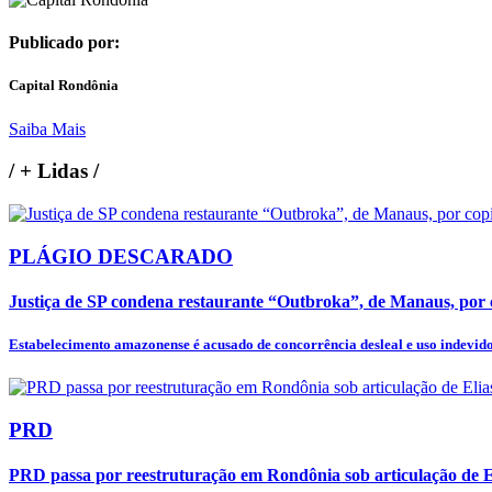
Publicado por:
Capital Rondônia
Saiba Mais
/
+ Lidas
/
PLÁGIO DESCARADO
Justiça de SP condena restaurante “Outbroka”, de Manaus, por c
Estabelecimento amazonense é acusado de concorrência desleal e uso indevido 
PRD
PRD passa por reestruturação em Rondônia sob articulação de 