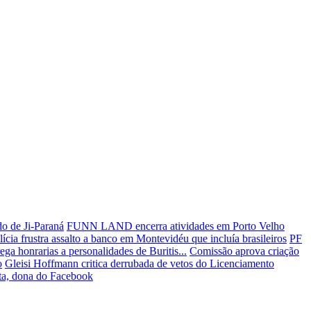
o de Ji-Paraná
FUNN LAND encerra atividades em Porto Velho
lícia frustra assalto a banco em Montevidéu que incluía brasileiros
PF
a honrarias a personalidades de Buritis...
Comissão aprova criação
o
Gleisi Hoffmann critica derrubada de vetos do Licenciamento
ta, dona do Facebook