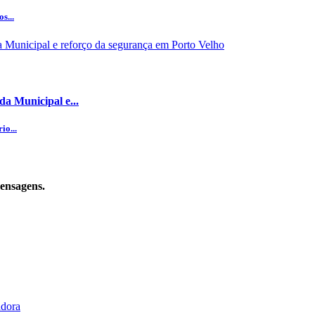
s...
da Municipal e...
io...
mensagens.