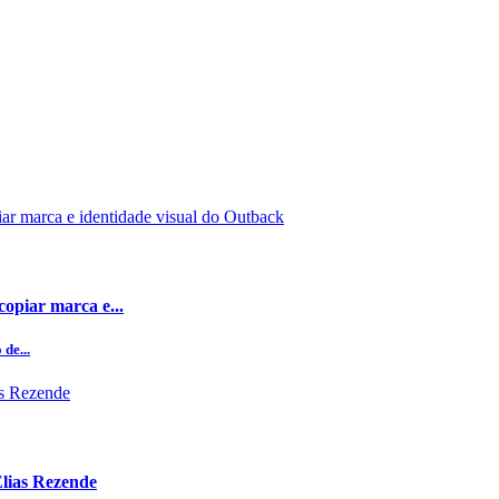
opiar marca e...
de...
Elias Rezende