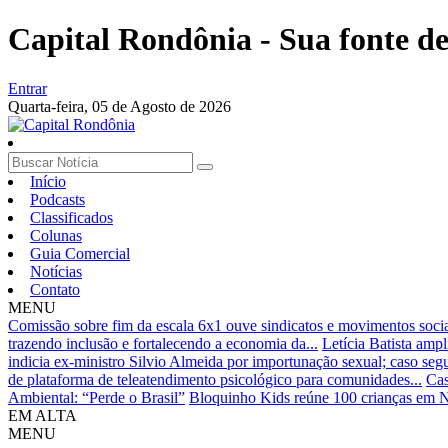
Capital Rondônia - Sua fonte de 
Entrar
Quarta-feira,
05 de Agosto de 2026
Início
Podcasts
Classificados
Colunas
Guia Comercial
Notícias
Contato
MENU
Comissão sobre fim da escala 6x1 ouve sindicatos e movimentos sociai
trazendo inclusão e fortalecendo a economia da...
Letícia Batista amp
indicia ex-ministro Silvio Almeida por importunação sexual; caso se
de plataforma de teleatendimento psicológico para comunidades...
Cas
Ambiental: “Perde o Brasil”
Bloquinho Kids reúne 100 crianças em
EM ALTA
MENU