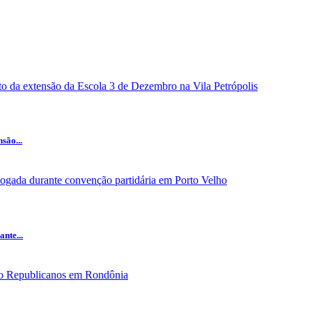
são...
nte...