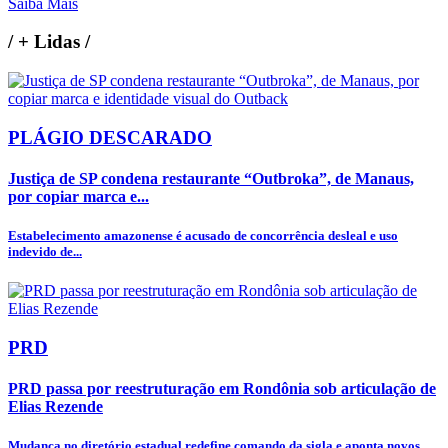
Saiba Mais
/
+ Lidas
/
PLÁGIO DESCARADO
Justiça de SP condena restaurante “Outbroka”, de Manaus,
por copiar marca e...
Estabelecimento amazonense é acusado de concorrência desleal e uso
indevido de...
PRD
PRD passa por reestruturação em Rondônia sob articulação de
Elias Rezende
Mudança no diretório estadual redefine comando da sigla e aponta novos