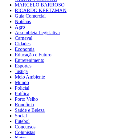
MARCELO BARROSO
RICARDO KERTZMAN
Guia Comercial
Notícias
Agro
Assembleia Legislativa
Carnaval
Cidades
Economia
Educação e Futuro
Entretenimento
Esportes
Justiça
Meio Ambiente
Mundo
Policial
Política
Porto Velho
Rondônia
Saúde e Beleza
Social
Futebol
Concursos
Colunistas
Notas