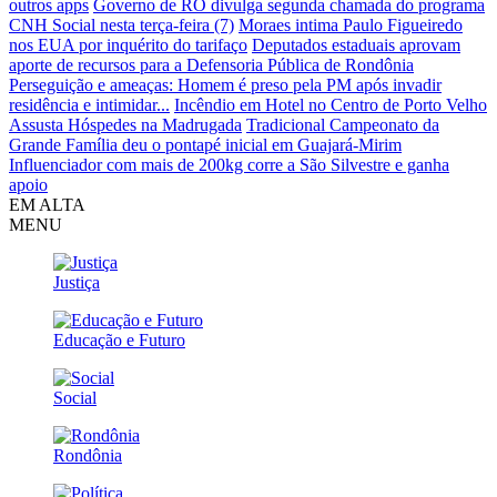
outros apps
Governo de RO divulga segunda chamada do programa
CNH Social nesta terça-feira (7)
Moraes intima Paulo Figueiredo
nos EUA por inquérito do tarifaço
Deputados estaduais aprovam
aporte de recursos para a Defensoria Pública de Rondônia
Perseguição e ameaças: Homem é preso pela PM após invadir
residência e intimidar...
Incêndio em Hotel no Centro de Porto Velho
Assusta Hóspedes na Madrugada
Tradicional Campeonato da
Grande Família deu o pontapé inicial em Guajará-Mirim
Influenciador com mais de 200kg corre a São Silvestre e ganha
apoio
EM ALTA
MENU
Justiça
Educação e Futuro
Social
Rondônia