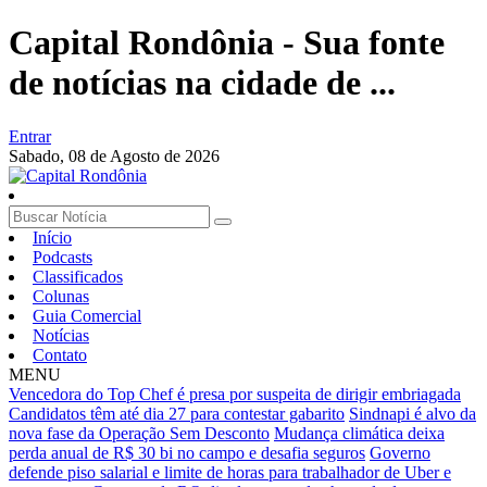
Capital Rondônia - Sua fonte
de notícias na cidade de ...
Entrar
Sabado,
08 de Agosto de 2026
Início
Podcasts
Classificados
Colunas
Guia Comercial
Notícias
Contato
MENU
Vencedora do Top Chef é presa por suspeita de dirigir embriagada
Candidatos têm até dia 27 para contestar gabarito
Sindnapi é alvo da
nova fase da Operação Sem Desconto
Mudança climática deixa
perda anual de R$ 30 bi no campo e desafia seguros
Governo
defende piso salarial e limite de horas para trabalhador de Uber e