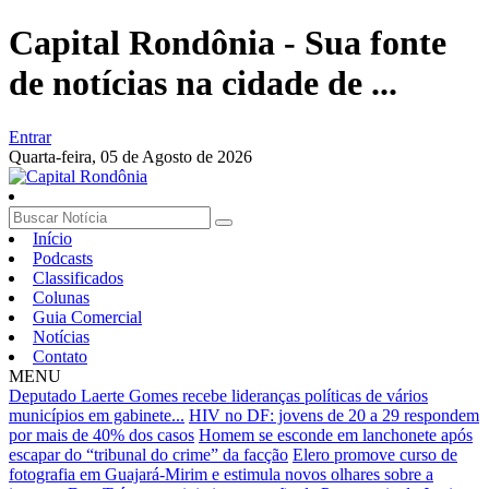
Capital Rondônia - Sua fonte
de notícias na cidade de ...
Entrar
Quarta-feira,
05 de Agosto de 2026
Início
Podcasts
Classificados
Colunas
Guia Comercial
Notícias
Contato
MENU
Deputado Laerte Gomes recebe lideranças políticas de vários
municípios em gabinete...
HIV no DF: jovens de 20 a 29 respondem
por mais de 40% dos casos
Homem se esconde em lanchonete após
escapar do “tribunal do crime” da facção
Elero promove curso de
fotografia em Guajará-Mirim e estimula novos olhares sobre a