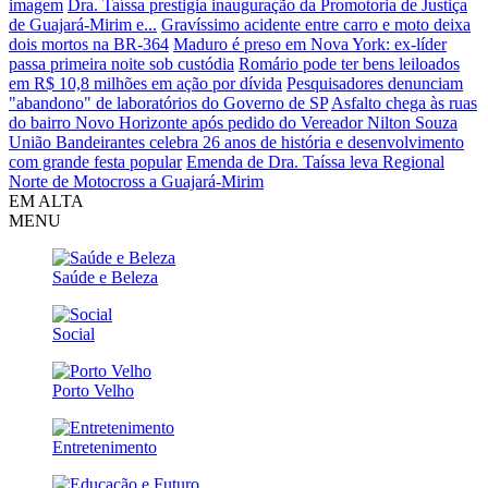
imagem
Dra. Taíssa prestigia inauguração da Promotoria de Justiça
de Guajará-Mirim e...
Gravíssimo acidente entre carro e moto deixa
dois mortos na BR-364
Maduro é preso em Nova York: ex-líder
passa primeira noite sob custódia
Romário pode ter bens leiloados
em R$ 10,8 milhões em ação por dívida
Pesquisadores denunciam
"abandono" de laboratórios do Governo de SP
Asfalto chega às ruas
do bairro Novo Horizonte após pedido do Vereador Nilton Souza
União Bandeirantes celebra 26 anos de história e desenvolvimento
com grande festa popular
Emenda de Dra. Taíssa leva Regional
Norte de Motocross a Guajará-Mirim
EM ALTA
MENU
Saúde e Beleza
Social
Porto Velho
Entretenimento