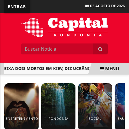
08 DE AGOSTO DE 2026
ENTRAR
MENU
IXA DOIS MORTOS EM KIEV, DIZ UCRÂNIA
VINI SALVA O 
EM ALTA
ENTRETENIMENTO
RONDÔNIA
SOCIAL
SAÚDE