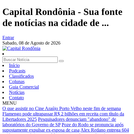
Capital Rondônia - Sua fonte
de notícias na cidade de ...
Entrar
Sabado,
08 de Agosto de 2026
Início
Podcasts
Classificados
Colunas
Guia Comercial
Notícias
Contato
MENU
O que assistir no Cine Araújo Porto Velho neste fim de semana
Flamengo pode ultrapassar R$ 2 bilhões em receita com título da
Libertadores 2025
Pesquisadores denunciam "abandono" de
laboratórios do Governo de SP
Poze do Rodo se pronuncia após
supostamente expulsar ex-esposa de casa
Alex Redano entrega 604