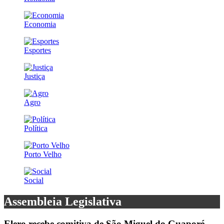
Economia
Esportes
Justiça
Agro
Política
Porto Velho
Social
Assembleia Legislativa
Elero recebe comitiva de São Miguel do Guaporé