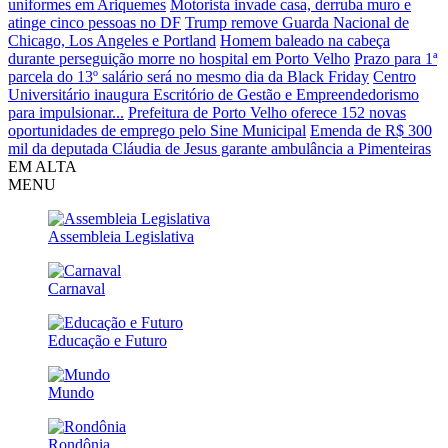
uniformes em Ariquemes
Motorista invade casa, derruba muro e
atinge cinco pessoas no DF
Trump remove Guarda Nacional de
Chicago, Los Angeles e Portland
Homem baleado na cabeça
durante perseguição morre no hospital em Porto Velho
Prazo para 1ª
parcela do 13º salário será no mesmo dia da Black Friday
Centro
Universitário inaugura Escritório de Gestão e Empreendedorismo
para impulsionar...
Prefeitura de Porto Velho oferece 152 novas
oportunidades de emprego pelo Sine Municipal
Emenda de R$ 300
mil da deputada Cláudia de Jesus garante ambulância a Pimenteiras
EM ALTA
MENU
Assembleia Legislativa
Carnaval
Educação e Futuro
Mundo
Rondônia