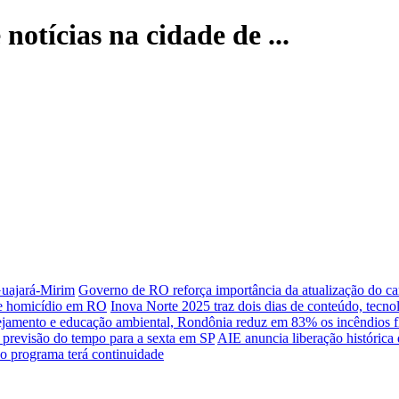
notícias na cidade de ...
 Guajará-Mirim
Governo de RO reforça importância da atualização do car
 de homicídio em RO
Inova Norte 2025 traz dois dias de conteúdo, tecno
amento e educação ambiental, Rondônia reduz em 83% os incêndios flo
 previsão do tempo para a sexta em SP
AIE anuncia liberação histórica 
o programa terá continuidade