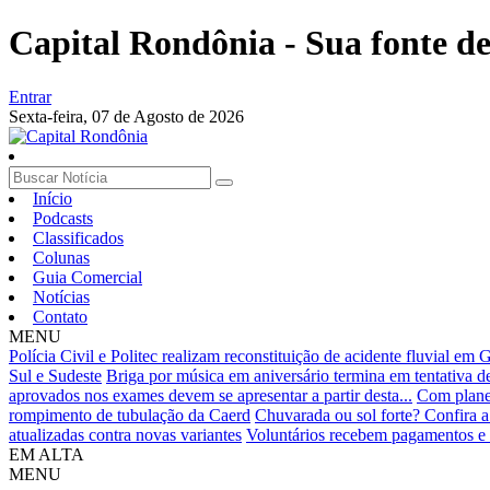
Capital Rondônia - Sua fonte de 
Entrar
Sexta-feira,
07 de Agosto de 2026
Início
Podcasts
Classificados
Colunas
Guia Comercial
Notícias
Contato
MENU
Polícia Civil e Politec realizam reconstituição de acidente fluvial em
Sul e Sudeste
Briga por música em aniversário termina em tentativa
aprovados nos exames devem se apresentar a partir desta...
Com planej
rompimento de tubulação da Caerd
Chuvarada ou sol forte? Confira a
atualizadas contra novas variantes
Voluntários recebem pagamentos e 
EM ALTA
MENU