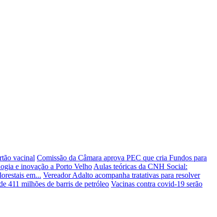
tão vacinal
Comissão da Câmara aprova PEC que cria Fundos para
logia e inovação a Porto Velho
Aulas teóricas da CNH Social:
restais em...
Vereador Adalto acompanha tratativas para resolver
de 411 milhões de barris de petróleo
Vacinas contra covid-19 serão