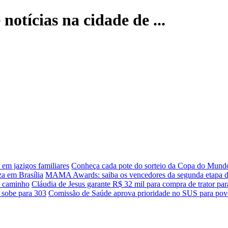
notícias na cidade de ...
 em jazigos familiares
Conheça cada pote do sorteio da Copa do Mund
za em Brasília
MAMA Awards: saiba os vencedores da segunda etapa d
o caminho
Cláudia de Jesus garante R$ 32 mil para compra de trator pa
 sobe para 303
Comissão de Saúde aprova prioridade no SUS para povo