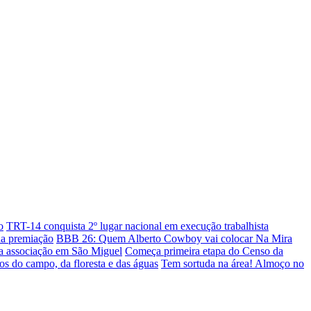
o
TRT-14 conquista 2º lugar nacional em execução trabalhista
a premiação
BBB 26: Quem Alberto Cowboy vai colocar Na Mira
ra associação em São Miguel
Começa primeira etapa do Censo da
s do campo, da floresta e das águas
Tem sortuda na área! Almoço no