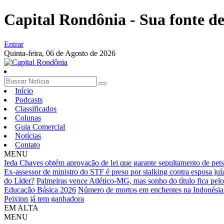
Capital Rondônia - Sua fonte de 
Entrar
Quinta-feira,
06 de Agosto de 2026
Início
Podcasts
Classificados
Colunas
Guia Comercial
Notícias
Contato
MENU
Ieda Chaves obtém aprovação de lei que garante sepultamento de pets
Ex‑assessor de ministro do STF é preso por stalking contra esposa juí
do Líder?
Palmeiras vence Atlético-MG, mas sonho do título fica pel
Educação Básica 2026
Número de mortos em enchentes na Indonésia
Peixinn já tem ganhadora
EM ALTA
MENU