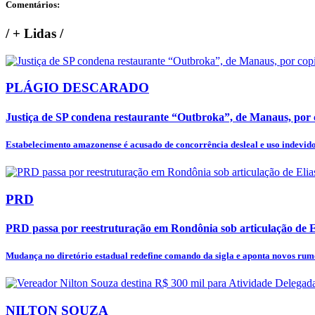
Comentários:
/
+ Lidas
/
PLÁGIO DESCARADO
Justiça de SP condena restaurante “Outbroka”, de Manaus, por c
Estabelecimento amazonense é acusado de concorrência desleal e uso indevido 
PRD
PRD passa por reestruturação em Rondônia sob articulação de 
Mudança no diretório estadual redefine comando da sigla e aponta novos rumo
NILTON SOUZA