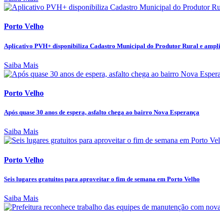
Porto Velho
Aplicativo PVH+ disponibiliza Cadastro Municipal do Produtor Rural e amplia
Saiba Mais
Porto Velho
Após quase 30 anos de espera, asfalto chega ao bairro Nova Esperança
Saiba Mais
Porto Velho
Seis lugares gratuitos para aproveitar o fim de semana em Porto Velho
Saiba Mais