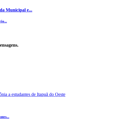
da Municipal e...
io...
mensagens.
tes...