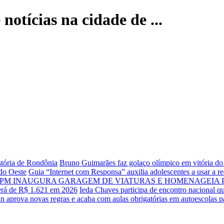
notícias na cidade de ...
istória de Rondônia
Bruno Guimarães faz golaço olímpico em vitória d
do Oeste
Guia “Internet com Responsa” auxilia adolescentes a usar a 
 BPM INAUGURA GARAGEM DE VIATURAS E HOMENAGEIA P
erá de R$ 1.621 em 2026
Ieda Chaves participa de encontro nacional qu
n aprova novas regras e acaba com aulas obrigatórias em autoescolas pa