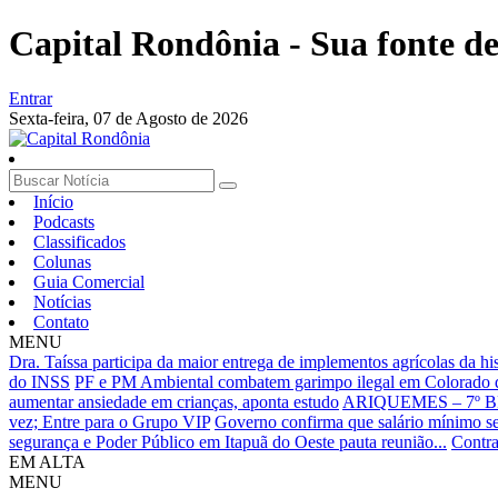
Capital Rondônia - Sua fonte de 
Entrar
Sexta-feira,
07 de Agosto de 2026
Início
Podcasts
Classificados
Colunas
Guia Comercial
Notícias
Contato
MENU
Dra. Taíssa participa da maior entrega de implementos agrícolas da h
do INSS
PF e PM Ambiental combatem garimpo ilegal em Colorado 
aumentar ansiedade em crianças, aponta estudo
ARIQUEMES – 7º
vez; Entre para o Grupo VIP
Governo confirma que salário mínimo s
segurança e Poder Público em Itapuã do Oeste pauta reunião...
Contra
EM ALTA
MENU