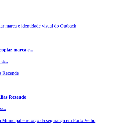
opiar marca e...
de...
Elias Rezende
s...