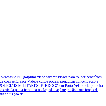
o Newcastle
PF: golpistas “fabricavam” idosos para roubar benefícios
rede com segurança
Vídeos curtos podem prejudicar concentração e
OLICIAIS MILITARES
DUBDOGZ em Porto Velho pela primeira
e articula pauta feminina no Legislativo
Integração entre forças de
ra aquisição de...