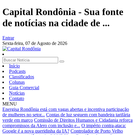
Capital Rondônia - Sua fonte
de notícias na cidade de ...
Entrar
Sexta-feira,
07 de Agosto de 2026
Início
Podcasts
Classificados
Colunas
Guia Comercial
Notícias
Contato
MENU
Energisa Rondônia está com vagas abertas e incentiva participação
de mulheres no setor...
Contas de luz seguem com bandeira tarifária
verde em março
Comissão de Direitos Humanos e Cidadania reforça
compromissos da Alero com inclusão e...
O império contra-ataca:
Google é a nova queridinha da IA?
Controlador de Porto Velho