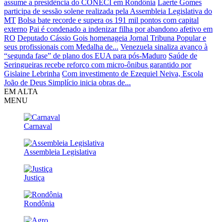
assume a presidência do CONECI em Rondônia
Laerte Gomes
participa de sessão solene realizada pela Assembleia Legislativa do
MT
Bolsa bate recorde e supera os 191 mil pontos com capital
externo
Pai é condenado a indenizar filha por abandono afetivo em
RO
Deputado Cássio Gois homenageia Jornal Tribuna Popular e
seus profissionais com Medalha de...
Venezuela sinaliza avanço à
“segunda fase” de plano dos EUA para pós-Maduro
Saúde de
Seringueiras recebe reforço com micro-ônibus garantido por
Gislaine Lebrinha
Com investimento de Ezequiel Neiva, Escola
João de Deus Simplício inicia obras de...
EM ALTA
MENU
Carnaval
Assembleia Legislativa
Justiça
Rondônia