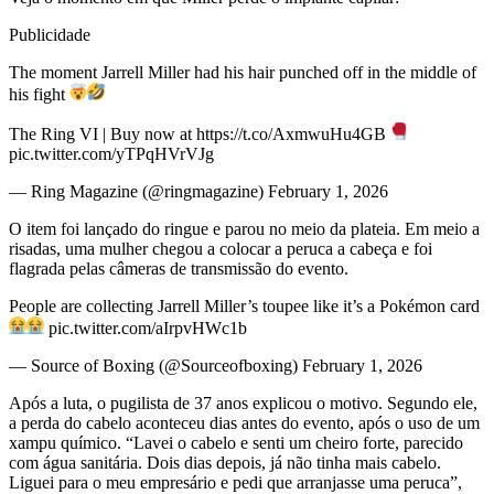
Publicidade
The moment Jarrell Miller had his hair punched off in the middle of
his fight
The Ring VI | Buy now at https://t.co/AxmwuHu4GB
pic.twitter.com/yTPqHVrVJg
— Ring Magazine (@ringmagazine) February 1, 2026
O item foi lançado do ringue e parou no meio da plateia. Em meio a
risadas, uma mulher chegou a colocar a peruca a cabeça e foi
flagrada pelas câmeras de transmissão do evento.
People are collecting Jarrell Miller’s toupee like it’s a Pokémon card
pic.twitter.com/aIrpvHWc1b
— Source of Boxing (@Sourceofboxing) February 1, 2026
Após a luta, o pugilista de 37 anos explicou o motivo. Segundo ele,
a perda do cabelo aconteceu dias antes do evento, após o uso de um
xampu químico. “Lavei o cabelo e senti um cheiro forte, parecido
com água sanitária. Dois dias depois, já não tinha mais cabelo.
Liguei para o meu empresário e pedi que arranjasse uma peruca”,