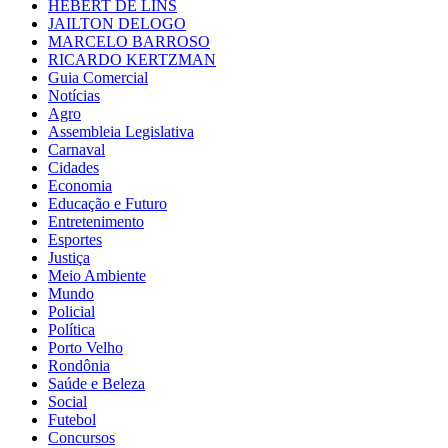
HEBERT DE LINS
JAILTON DELOGO
MARCELO BARROSO
RICARDO KERTZMAN
Guia Comercial
Notícias
Agro
Assembleia Legislativa
Carnaval
Cidades
Economia
Educação e Futuro
Entretenimento
Esportes
Justiça
Meio Ambiente
Mundo
Policial
Política
Porto Velho
Rondônia
Saúde e Beleza
Social
Futebol
Concursos