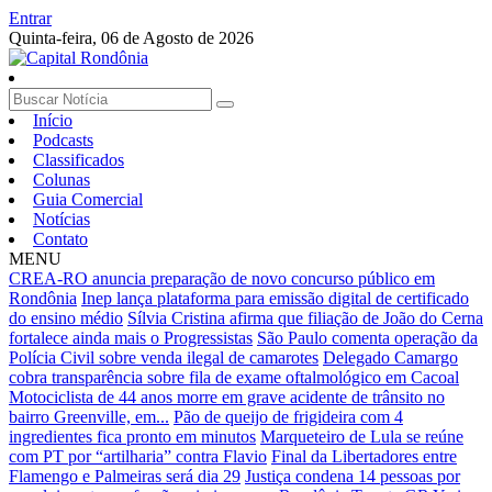
Entrar
Quinta-feira,
06 de Agosto de 2026
Início
Podcasts
Classificados
Colunas
Guia Comercial
Notícias
Contato
MENU
CREA-RO anuncia preparação de novo concurso público em
Rondônia
Inep lança plataforma para emissão digital de certificado
do ensino médio
Sílvia Cristina afirma que filiação de João do Cerna
fortalece ainda mais o Progressistas
São Paulo comenta operação da
Polícia Civil sobre venda ilegal de camarotes
Delegado Camargo
cobra transparência sobre fila de exame oftalmológico em Cacoal
Motociclista de 44 anos morre em grave acidente de trânsito no
bairro Greenville, em...
Pão de queijo de frigideira com 4
ingredientes fica pronto em minutos
Marqueteiro de Lula se reúne
com PT por “artilharia” contra Flavio
Final da Libertadores entre
Flamengo e Palmeiras será dia 29
Justiça condena 14 pessoas por