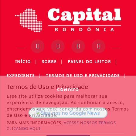
INÍCIO
|
SOBRE
|
PAINEL DO LEITOR
|
EXPEDIENTE
|
TERMOS DE USO E PRIVACIDADE
|
Termos de Uso e Privacidade
CONTATO
Esse site utiliza cookies para melhorar sua
experiência de navegação. Ao continuar o acesso,
entendemos que você concorda com nossos Termos
de Uso e Privacidade.
PARA MAIS INFORMAÇÕES,
ACESSE NOSSOS TERMOS
CLICANDO AQUI