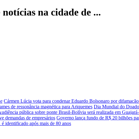
notícias na cidade de ...
de
Cármen Lúcia vota para condenar Eduardo Bolsonaro por difamação
xames de ressonância magnética para Ariquemes
Dia Mundial do Doador
udiência pública sobre ponte Brasil-Bolívia será realizada em Guajará
ve demandas de empresários
Governo lança fundo de R$ 20 bilhões pa
1 é identificado após mais de 80 anos