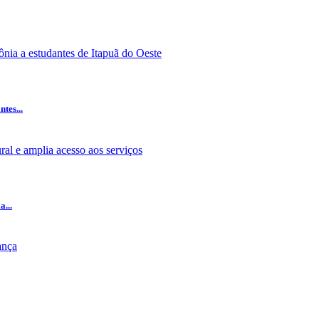
tes...
...