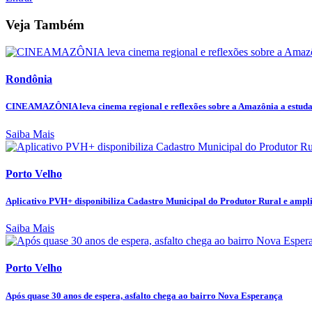
Veja Também
Rondônia
CINEAMAZÔNIA leva cinema regional e reflexões sobre a Amazônia a estudan
Saiba Mais
Porto Velho
Aplicativo PVH+ disponibiliza Cadastro Municipal do Produtor Rural e amplia
Saiba Mais
Porto Velho
Após quase 30 anos de espera, asfalto chega ao bairro Nova Esperança