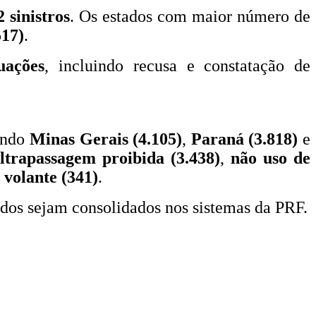
2 sinistros
. Os estados com maior número de
517)
.
uações
, incluindo recusa e constatação de
endo
Minas Gerais (4.105)
,
Paraná (3.818)
e
ltrapassagem proibida (3.438)
,
não uso de
 volante (341)
.
dos sejam consolidados nos sistemas da PRF.