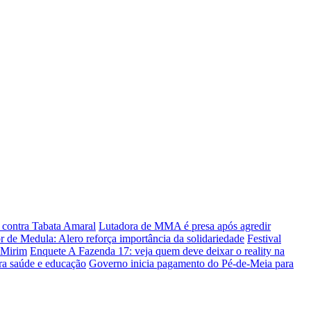
 contra Tabata Amaral
Lutadora de MMA é presa após agredir
 de Medula: Alero reforça importância da solidariedade
Festival
-Mirim
Enquete A Fazenda 17: veja quem deve deixar o reality na
ra saúde e educação
Governo inicia pagamento do Pé-de-Meia para