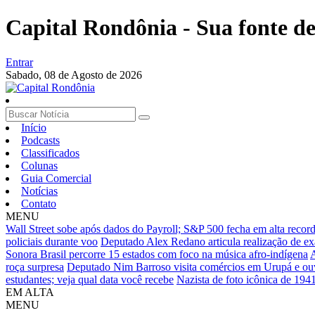
Capital Rondônia - Sua fonte de 
Entrar
Sabado,
08 de Agosto de 2026
Início
Podcasts
Classificados
Colunas
Guia Comercial
Notícias
Contato
MENU
Wall Street sobe após dados do Payroll; S&P 500 fecha em alta recor
policiais durante voo
Deputado Alex Redano articula realização de e
Sonora Brasil percorre 15 estados com foco na música afro-indígena
A
roça surpresa
Deputado Nim Barroso visita comércios em Urupá e ou
estudantes; veja qual data você recebe
Nazista de foto icônica de 194
EM ALTA
MENU