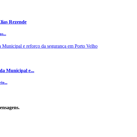
Elias Rezende
s...
da Municipal e...
io...
mensagens.