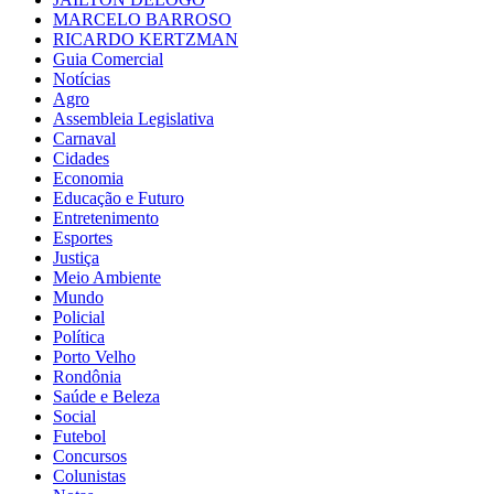
MARCELO BARROSO
RICARDO KERTZMAN
Guia Comercial
Notícias
Agro
Assembleia Legislativa
Carnaval
Cidades
Economia
Educação e Futuro
Entretenimento
Esportes
Justiça
Meio Ambiente
Mundo
Policial
Política
Porto Velho
Rondônia
Saúde e Beleza
Social
Futebol
Concursos
Colunistas