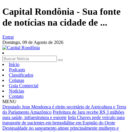
Capital Rondônia - Sua fonte
de notícias na cidade de ...
Entrar
Domingo,
09 de Agosto de 2026
Início
Podcasts
Classificados
Colunas
Guia Comercial
Notícias
Contato
MENU
Deputado Jean Mendonça é eleito secretário de Agricultura e Terra
do Parlamento Amazõnico
Prefeitura de Jaru recebe R$ 3 milhões
para saúde, infraestrutura e esporte
Ieda Chaves pede veículo para
transporte de pacientes em hemodiálise em Espigão do Oeste
Desigualdade no saneamento atinge principalmente mulheres e