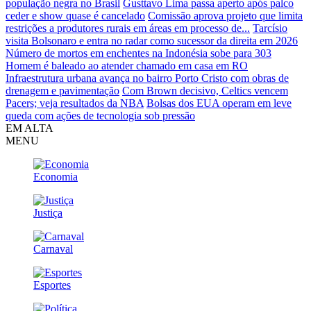
população negra no Brasil
Gusttavo Lima passa aperto após palco
ceder e show quase é cancelado
Comissão aprova projeto que limita
restrições a produtores rurais em áreas em processo de...
Tarcísio
visita Bolsonaro e entra no radar como sucessor da direita em 2026
Número de mortos em enchentes na Indonésia sobe para 303
Homem é baleado ao atender chamado em casa em RO
Infraestrutura urbana avança no bairro Porto Cristo com obras de
drenagem e pavimentação
Com Brown decisivo, Celtics vencem
Pacers; veja resultados da NBA
Bolsas dos EUA operam em leve
queda com ações de tecnologia sob pressão
EM ALTA
MENU
Economia
Justiça
Carnaval
Esportes