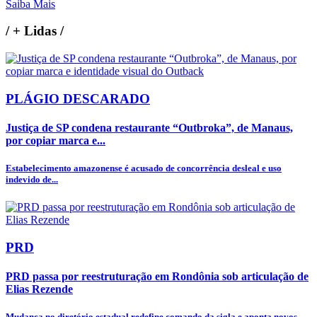
Saiba Mais
/
+ Lidas
/
PLÁGIO DESCARADO
Justiça de SP condena restaurante “Outbroka”, de Manaus,
por copiar marca e...
Estabelecimento amazonense é acusado de concorrência desleal e uso
indevido de...
PRD
PRD passa por reestruturação em Rondônia sob articulação de
Elias Rezende
Mudança no diretório estadual redefine comando da sigla e aponta novos