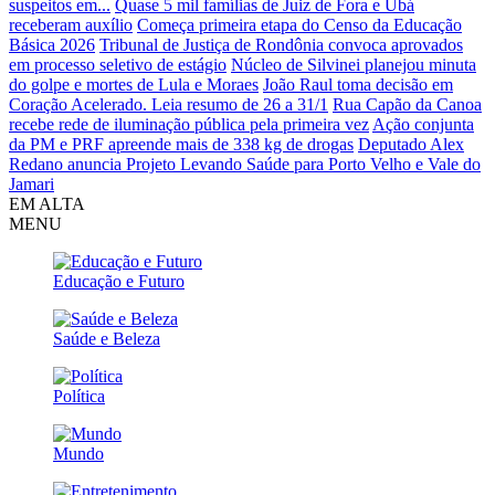
suspeitos em...
Quase 5 mil famílias de Juiz de Fora e Ubá
receberam auxílio
Começa primeira etapa do Censo da Educação
Básica 2026
Tribunal de Justiça de Rondônia convoca aprovados
em processo seletivo de estágio
Núcleo de Silvinei planejou minuta
do golpe e mortes de Lula e Moraes
João Raul toma decisão em
Coração Acelerado. Leia resumo de 26 a 31/1
Rua Capão da Canoa
recebe rede de iluminação pública pela primeira vez
Ação conjunta
da PM e PRF apreende mais de 338 kg de drogas
Deputado Alex
Redano anuncia Projeto Levando Saúde para Porto Velho e Vale do
Jamari
EM ALTA
MENU
Educação e Futuro
Saúde e Beleza
Política
Mundo