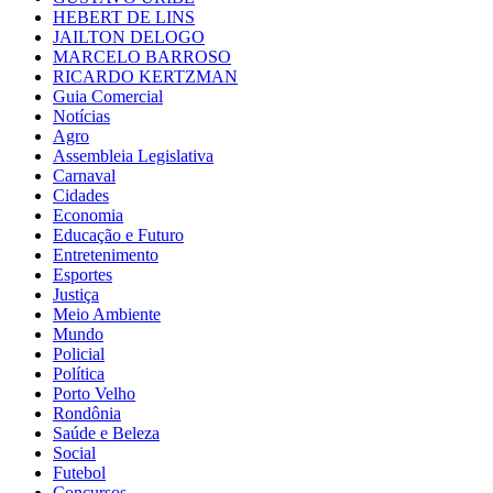
HEBERT DE LINS
JAILTON DELOGO
MARCELO BARROSO
RICARDO KERTZMAN
Guia Comercial
Notícias
Agro
Assembleia Legislativa
Carnaval
Cidades
Economia
Educação e Futuro
Entretenimento
Esportes
Justiça
Meio Ambiente
Mundo
Policial
Política
Porto Velho
Rondônia
Saúde e Beleza
Social
Futebol
Concursos