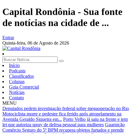
Capital Rondônia - Sua fonte
de notícias na cidade de ...
Entrar
Quinta-feira,
06 de Agosto de 2026
Início
Podcasts
Classificados
Colunas
Guia Comercial
Notícias
Contato
MENU
Deputados pedem investigação federal sobre megaoperação no Rio
Motociclista morre e pedestre fica ferido após atropelamento na
Avenida Geraldo Siqueira em...
Porto Velho já saiu na frente e tem
lei que autoriza spray de defesa pessoal para mulheres
Guarnição
Comércio Seguro do 5º BPM recupera objetos furtados e prende